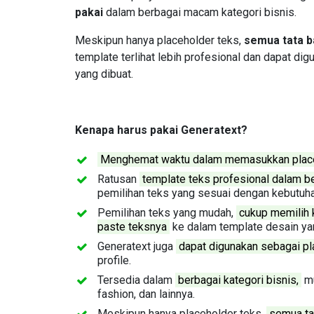
pakai
dalam berbagai macam kategori bisnis.
Meskipun hanya placeholder teks,
semua tata b
template terlihat lebih profesional dan dapat di
yang dibuat.
Kenapa harus pakai Generatext?
Menghemat waktu dalam memasukkan plac
Ratusan
template teks profesional dalam be
pemilihan teks yang sesuai dengan kebutuha
Pemilihan teks yang mudah,
cukup memilih k
paste teksnya
ke dalam template desain yan
Generatext juga
dapat digunakan sebagai pl
profile.
Tersedia dalam
berbagai kategori bisnis,
mu
fashion, dan lainnya.
Meskipun hanya placeholder teks,
semua tat