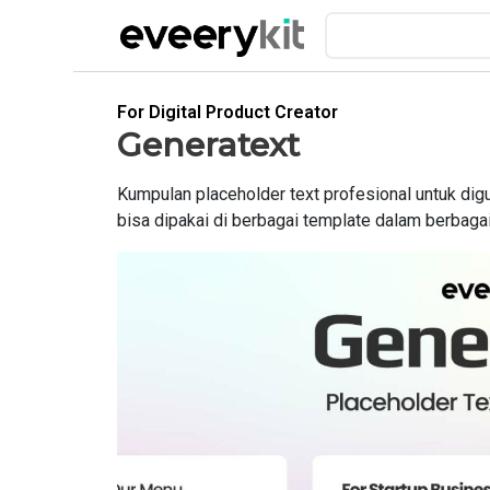
Lewati
ke
konten
Generatext
quantity
For Digital Product Creator
Generatext
Kumpulan placeholder text profesional untuk dig
bisa dipakai di berbagai template dalam berbagai